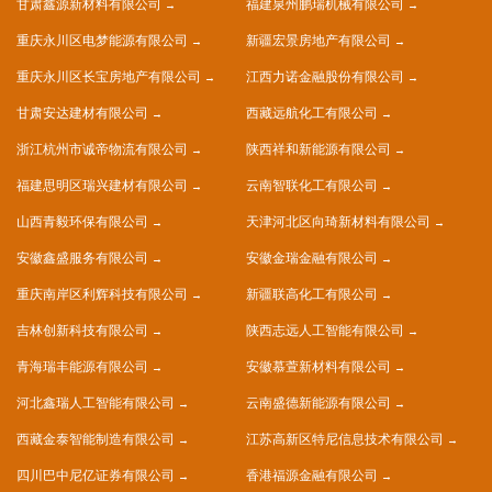
甘肃鑫源新材料有限公司
福建泉州鹏瑞机械有限公司
重庆永川区电梦能源有限公司
新疆宏景房地产有限公司
重庆永川区长宝房地产有限公司
江西力诺金融股份有限公司
甘肃安达建材有限公司
西藏远航化工有限公司
浙江杭州市诚帝物流有限公司
陕西祥和新能源有限公司
福建思明区瑞兴建材有限公司
云南智联化工有限公司
山西青毅环保有限公司
天津河北区向琦新材料有限公司
安徽鑫盛服务有限公司
安徽金瑞金融有限公司
重庆南岸区利辉科技有限公司
新疆联高化工有限公司
吉林创新科技有限公司
陕西志远人工智能有限公司
青海瑞丰能源有限公司
安徽慕萱新材料有限公司
河北鑫瑞人工智能有限公司
云南盛德新能源有限公司
西藏金泰智能制造有限公司
江苏高新区特尼信息技术有限公司
四川巴中尼亿证券有限公司
香港福源金融有限公司