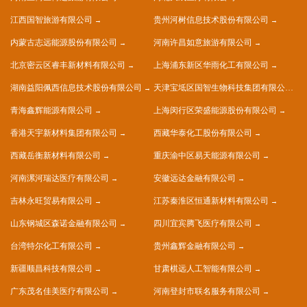
江西国智旅游有限公司
贵州河树信息技术股份有限公司
内蒙古志远能源股份有限公司
河南许昌如意旅游有限公司
北京密云区睿丰新材料有限公司
上海浦东新区华雨化工有限公司
湖南益阳佩西信息技术股份有限公司
天津宝坻区国智生物科技集团有限公司
青海鑫辉能源有限公司
上海闵行区荣盛能源股份有限公司
香港天宇新材料集团有限公司
西藏华泰化工股份有限公司
西藏岳衡新材料有限公司
重庆渝中区易天能源有限公司
河南漯河瑞达医疗有限公司
安徽远达金融有限公司
吉林永旺贸易有限公司
江苏秦淮区恒通新材料有限公司
山东钢城区森诺金融有限公司
四川宜宾腾飞医疗有限公司
台湾特尔化工有限公司
贵州鑫辉金融有限公司
新疆顺昌科技有限公司
甘肃棋远人工智能有限公司
广东茂名佳美医疗有限公司
河南登封市联名服务有限公司